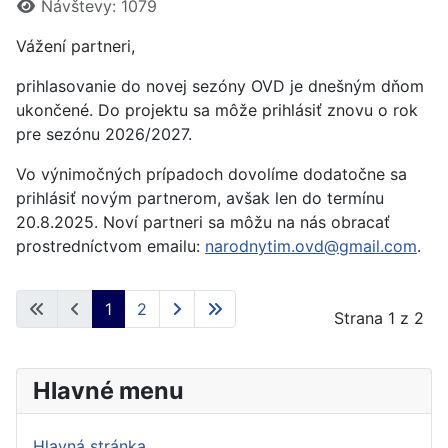
Návštevy: 1079
Vážení partneri,
prihlasovanie do novej sezóny OVD je dnešným dňom
ukončené. Do projektu sa môže prihlásiť znovu o rok
pre sezónu 2026/2027.
Vo výnimočných prípadoch dovolíme dodatočne sa
prihlásiť novým partnerom, avšak len do termínu
20.8.2025. Noví partneri sa môžu na nás obracať
prostredníctvom emailu:
narodnytim.ovd@gmail.com
.
1
2
Strana 1 z 2
Hlavné menu
Hlavná stránka