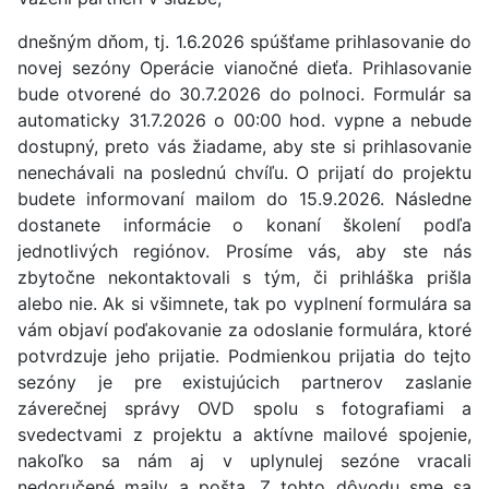
dnešným dňom, tj. 1.6.2026 spúšťame prihlasovanie do
novej sezóny Operácie vianočné dieťa. Prihlasovanie
bude otvorené do 30.7.2026 do polnoci. Formulár sa
automaticky 31.7.2026 o 00:00 hod. vypne a nebude
dostupný, preto vás žiadame, aby ste si prihlasovanie
nenechávali na poslednú chvíľu. O prijatí do projektu
budete informovaní mailom do 15.9.2026. Následne
dostanete informácie o konaní školení podľa
jednotlivých regiónov. Prosíme vás, aby ste nás
zbytočne nekontaktovali s tým, či prihláška prišla
alebo nie. Ak si všimnete, tak po vyplnení formulára sa
vám objaví poďakovanie za odoslanie formulára, ktoré
potvrdzuje jeho prijatie. Podmienkou prijatia do tejto
sezóny je pre existujúcich partnerov zaslanie
záverečnej správy OVD spolu s fotografiami a
svedectvami z projektu a aktívne mailové spojenie,
nakoľko sa nám aj v uplynulej sezóne vracali
nedoručené maily a pošta. Z tohto dôvodu sme sa