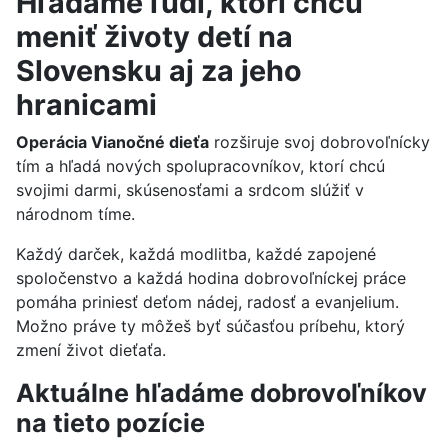
Hľadáme ľudí, ktorí chcú
meniť životy detí na
Slovensku aj za jeho
hranicami
Operácia Vianočné dieťa
rozširuje svoj dobrovoľnícky
tím a hľadá nových spolupracovníkov, ktorí chcú
svojimi darmi, skúsenosťami a srdcom slúžiť v
národnom tíme.
Každý darček, každá modlitba, každé zapojené
spoločenstvo a každá hodina dobrovoľníckej práce
pomáha priniesť deťom nádej, radosť a evanjelium.
Možno práve ty môžeš byť súčasťou príbehu, ktorý
zmení život dieťaťa.
Aktuálne hľadáme dobrovoľníkov
na tieto pozície