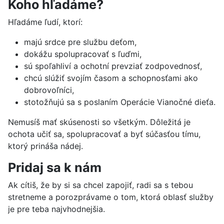
Koho hľadáme?
Hľadáme ľudí, ktorí:
majú srdce pre službu deťom,
dokážu spolupracovať s ľuďmi,
sú spoľahliví a ochotní prevziať zodpovednosť,
chcú slúžiť svojím časom a schopnosťami ako
dobrovoľníci,
stotožňujú sa s poslaním Operácie Vianočné dieťa.
Nemusíš mať skúsenosti so všetkým. Dôležitá je
ochota učiť sa, spolupracovať a byť súčasťou tímu,
ktorý prináša nádej.
Pridaj sa k nám
Ak cítiš, že by si sa chcel zapojiť, radi sa s tebou
stretneme a porozprávame o tom, ktorá oblasť služby
je pre teba najvhodnejšia.