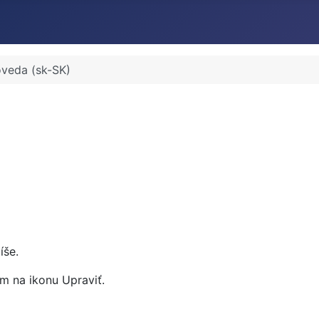
veda (sk-SK)
íše.
ím na ikonu Upraviť.